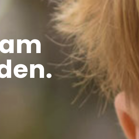
sam
den.